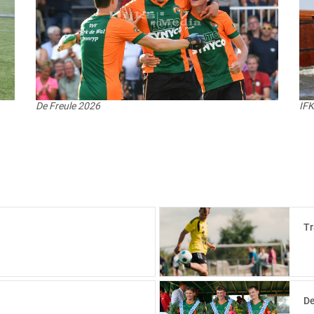
De Freule 2026
IF
Tr
De