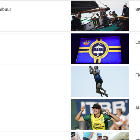
ambuur
SK
Lo
Fi
Al