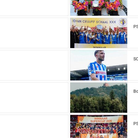
PS
SC
Bo
PS