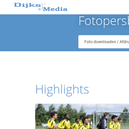
Fotopersb
Highlights