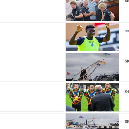
SK
sc
SK
Ke
SK