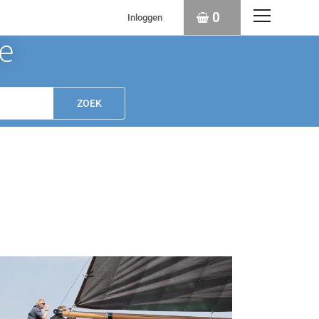
0
Inloggen
ie