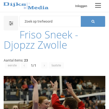
Inloggen
Friso Sneek -
Djopzz Zwolle
Aantal items:
23
eerste
1/1
laatste