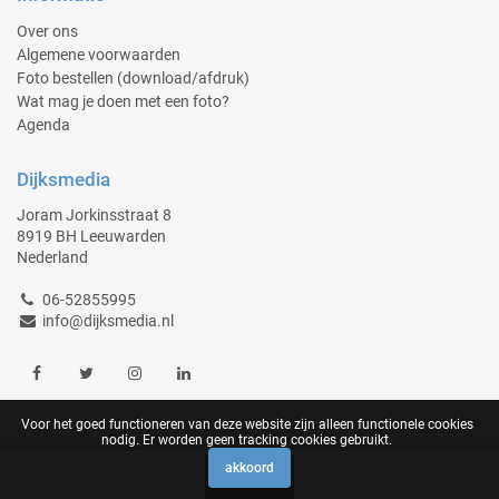
Over ons
Algemene voorwaarden
Foto bestellen (download/afdruk)
Wat mag je doen met een foto?
Agenda
Dijksmedia
Joram Jorkinsstraat 8
8919 BH Leeuwarden
Nederland
06-52855995
info@dijksmedia.nl
Voor het goed functioneren van deze website zijn alleen functionele cookies
nodig. Er worden geen tracking cookies gebruikt.
akkoord
0
Copyright Dijksmedia 2026 | powered by
Picture Pack