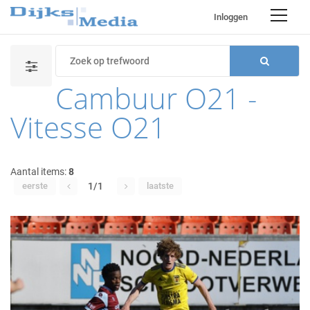
Inloggen
Cambuur O21 -
Vitesse O21
Aantal items:
8
eerste
1/1
laatste