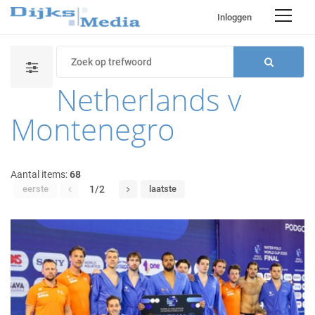
Inloggen
Netherlands v
Montenegro
Aantal items:
68
eerste
1/2
laatste