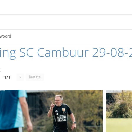
ning SC Cambuur 29-08-
8
1/1
laatste