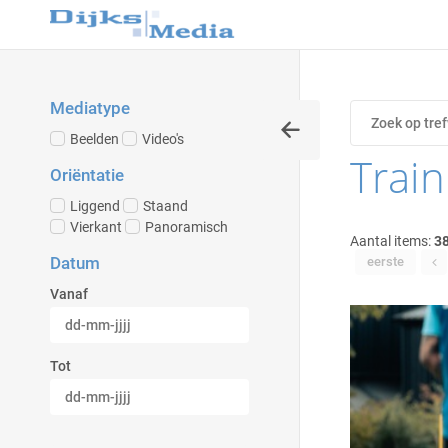
Mediatype
Beelden
Video's
Trai
Oriëntatie
Liggend
Staand
Vierkant
Panoramisch
Aantal items:
3
Datum
eerste
Vanaf
Tot