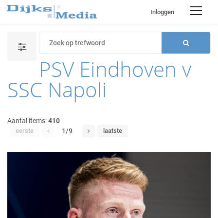
Inloggen
PSV Eindhoven v
SSC Napoli
Aantal items:
410
eerste
1/9
laatste