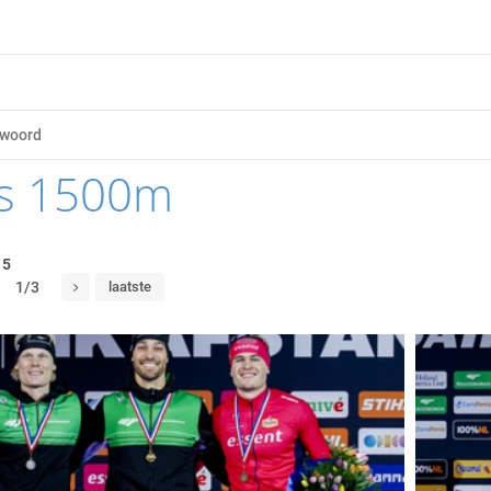
s 1500m
15
1/3
laatste