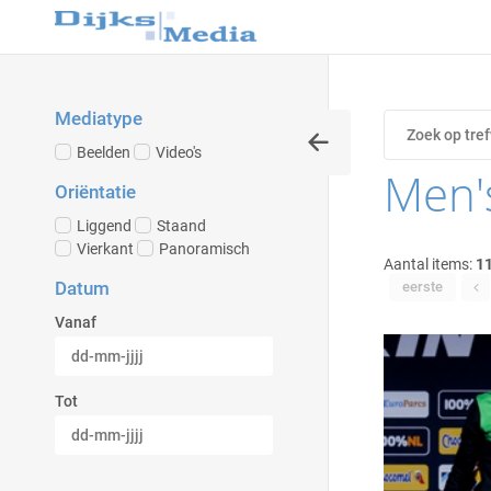
Mediatype
Beelden
Video's
Men'
Oriëntatie
Liggend
Staand
Vierkant
Panoramisch
Aantal items:
1
Datum
eerste
Vanaf
Tot